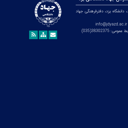
، دانشگاه یزد،
دفترفرهنگی
جهاد
info@jdyazd.ac.ir
می: 38302375(035)