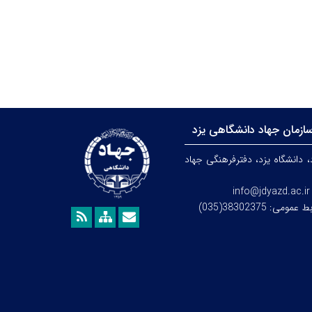
ازمان جهاد دانشگاهی یزد
، دانشگاه یزد،
دفترفرهنگی
جهاد
info@jdyazd.ac.ir
می: 38302375(035)