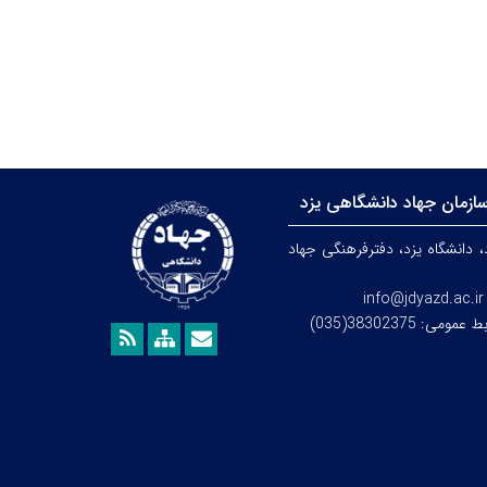
ازمان جهاد دانشگاهی یزد
، دانشگاه یزد،
دفترفرهنگی
جهاد
info@jdyazd.ac.ir
می: 38302375(035)