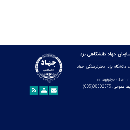
ازمان جهاد دانشگاهی یزد
، دانشگاه یزد،
دفترفرهنگی
جهاد
info@jdyazd.ac.ir
می: 38302375(035)