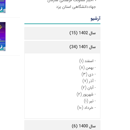
اخبار معاونت فرهنگی سازمان
جهاددانشگاهی استان یزد
آرشیو
سال 1402 (15)
سال 1401 (34)
-
اسفند (۱)
-
بهمن (۸)
-
دی (۳)
-
آذر (۷)
-
آبان (۲)
-
شهریور (۲)
-
تیر (۱)
-
خرداد (۱۰)
سال 1400 (6)